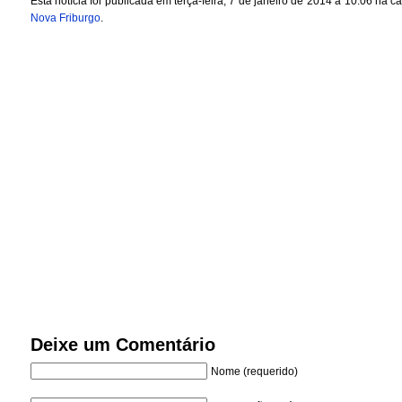
Esta notícia foi publicada em terça-feira, 7 de janeiro de 2014 a 10:06 na c
Nova Friburgo
.
Deixe um Comentário
Nome (requerido)