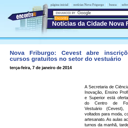
|
|
|
página inicial
notícias Nova Frigurgo
busca
sobr
Notícias da Cidade Nova 
Nova Friburgo: Cevest abre inscriç
cursos gratuitos no setor do vestuário
terça-feira, 7 de janeiro de 2014
A Secretaria de Ciência
Inovação, Ensino Profi
e Superior está ofert
do Centro de Fo
Vestuário (Cevest),
voltados para moda, co
artesanato. As aulas 
turnos da manhã, tarde